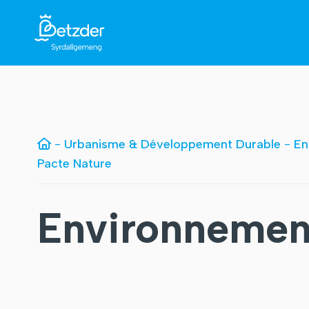
-
Urbanisme & Développement Durable
-
En
Pacte Nature
Environnemen