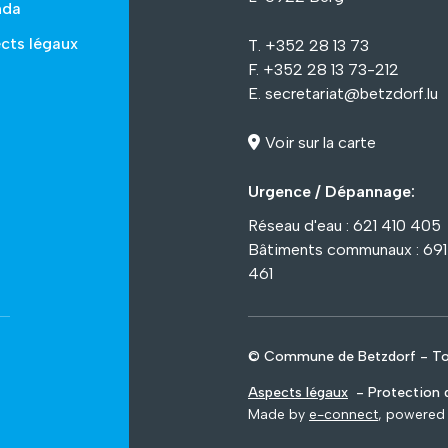
nda
cts légaux
T. +352 28 13 73
F. +352 28 13 73-212
E.
secretariat@betzdorf.lu
Voir sur la carte
Urgence / Dépannage:
Réseau d'eau : 621 410 405
Bâtiments communaux : 69
461
© Commune de Betzdorf - Tou
Aspects légaux
- Protection d
Made by
e-connect
, powered