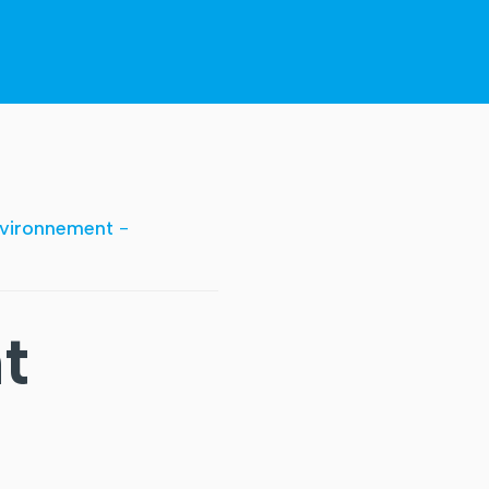
vironnement
-
t