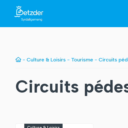
-
Culture & Loisirs
-
Tourisme
-
Circuits péd
Circuits péde
Culture & Loisirs