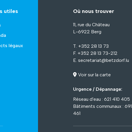
s utiles
Où nous trouver
11, rue du Château
s
L-6922 Berg
nda
cts légaux
T. +352 28 13 73
F. +352 28 13 73-212
E.
secretariat@betzdorf.lu
Voir sur la carte
Urgence / Dépannage:
Réseau d'eau : 621 410 405
Bâtiments communaux : 69
461