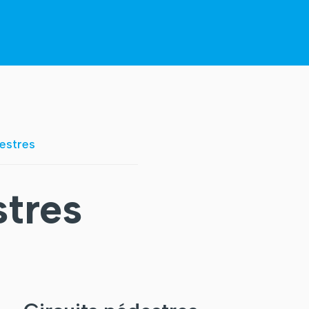
estres
stres