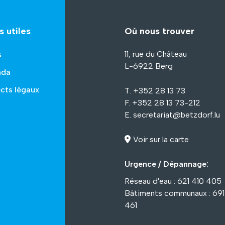
s utiles
Où nous trouver
11, rue du Château
s
L-6922 Berg
nda
cts légaux
T. +352 28 13 73
F. +352 28 13 73-212
E.
secretariat@betzdorf.lu
Voir sur la carte
Urgence / Dépannage:
Réseau d'eau : 621 410 405
Bâtiments communaux : 69
461