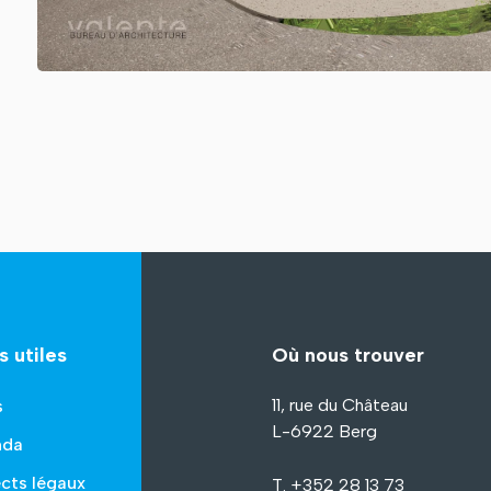
s utiles
Où nous trouver
11, rue du Château
s
L-6922 Berg
nda
cts légaux
T. +352 28 13 73