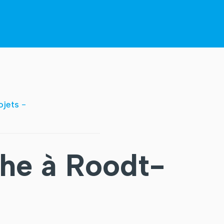
ojets
-
he à Roodt-