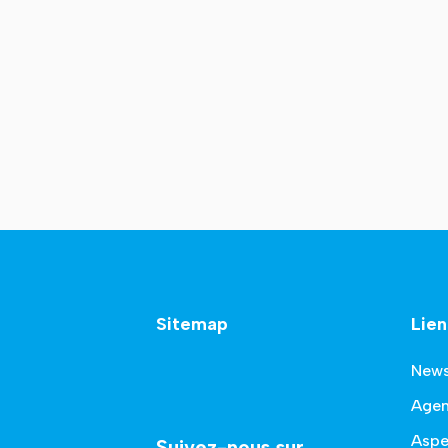
Sitemap
Lien
New
Age
Aspe
Suivez-nous sur