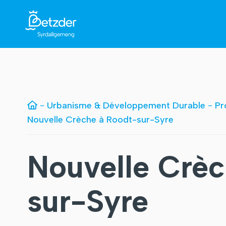
-
Urbanisme & Développement Durable
-
Pr
Nouvelle Crèche à Roodt-sur-Syre
Nouvelle Crèc
sur-Syre