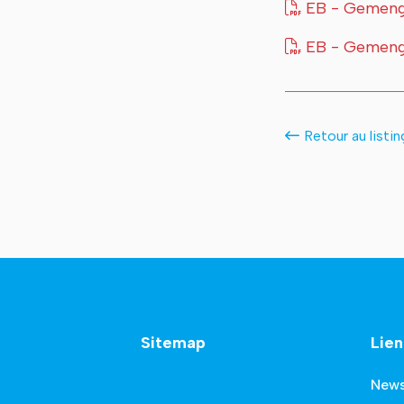
EB - Gemeng 
EB - Gemeng
Retour au listin
Sitemap
Lien
New