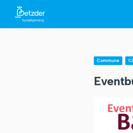
Commune
C
Eventb