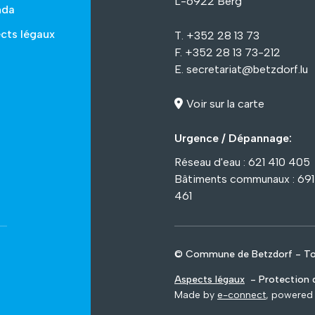
L-6922 Berg
nda
cts légaux
T. +352 28 13 73
F. +352 28 13 73-212
E.
secretariat@betzdorf.lu
Voir sur la carte
Urgence / Dépannage:
Réseau d'eau : 621 410 405
Bâtiments communaux : 69
461
© Commune de Betzdorf - Tou
Aspects légaux
- Protection d
Made by
e-connect
, powered