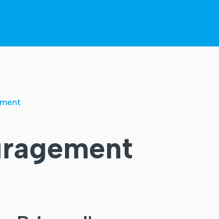
ement
uragement