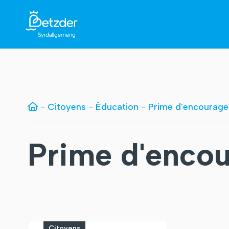
-
Citoyens
-
Éducation
-
Prime d'encourag
Prime d'enco
Citoyens