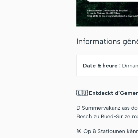
Informations gén
Date & heure :
Diman
🇱🇺
Entdeckt d’Gemeng
D’Summervakanz ass do –
Bësch zu Rued-Sir ze m
🎯 Op 8 Statiounen kën