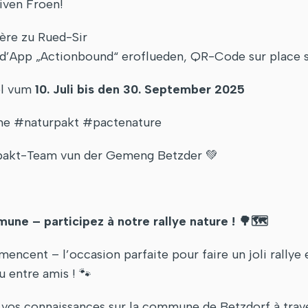
iven Froen!
ière zu Rued-Sir
 d’App „Actionbound“ eroflueden, QR-Code sur place sc
bel vum
10. Juli bis den 30. September 2025
 #naturpakt #pactenature
pakt-Team vun der Gemeng Betzder 💚
une – participez à notre rallye nature !
🌳🗺️
ncent – l’occasion parfaite pour faire un joli rallye 
 entre amis ! 🐾
ez vos connaissances sur la commune de Betzdorf à trav