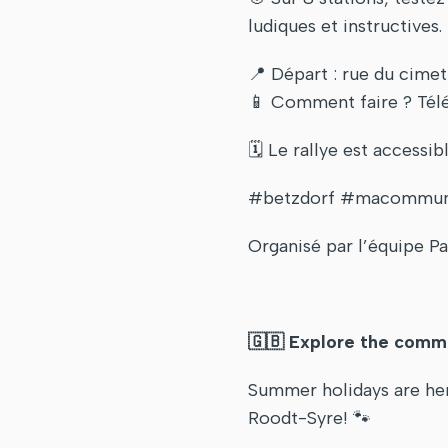
ludiques et instructives.
📍 Départ : rue du cime
📱 Comment faire ? Télé
🗓️ Le rallye est accessi
#betzdorf #macommune
Organisé par l’équipe 
🇬🇧
Explore the commun
Summer holidays are her
Roodt-Syre! 🐾