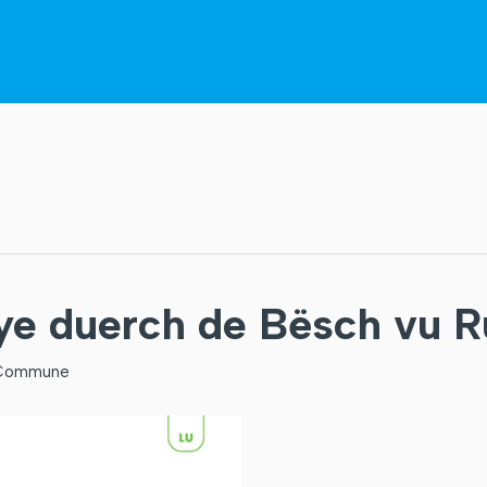
ye duerch de Bësch vu R
Commune