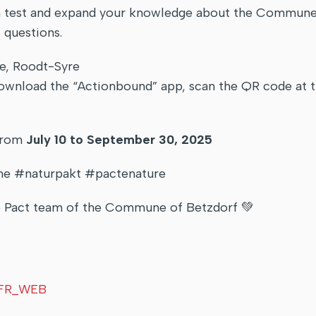
can test and expand your knowledge about the Commune
 questions.
re, Roodt-Syre
wnload the “Actionbound” app, scan the QR code at th
 from
July 10 to September 30, 2025
 #naturpakt #pactenature
e Pact team of the Commune of Betzdorf 💚
_FR_WEB