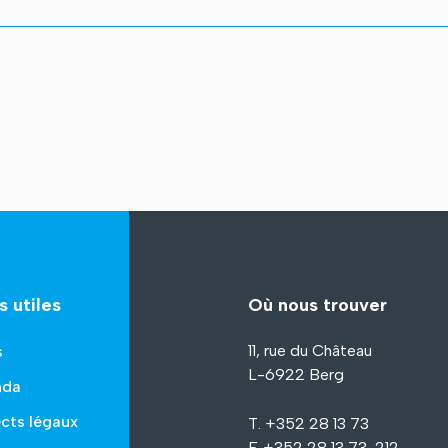
s utiles
Où nous trouver
11, rue du Château
s
L-6922 Berg
nda
cts légaux
T. +352 28 13 73
F. +352 28 13 73-212