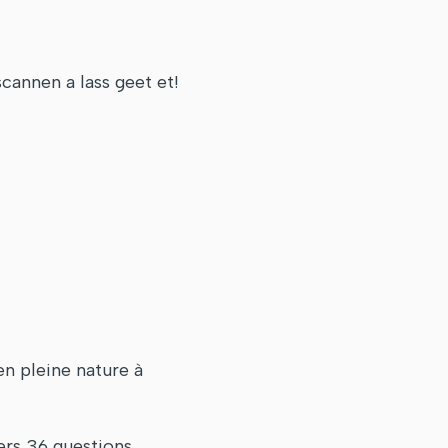
annen a lass geet et!
en pleine nature à
ers 36 questions