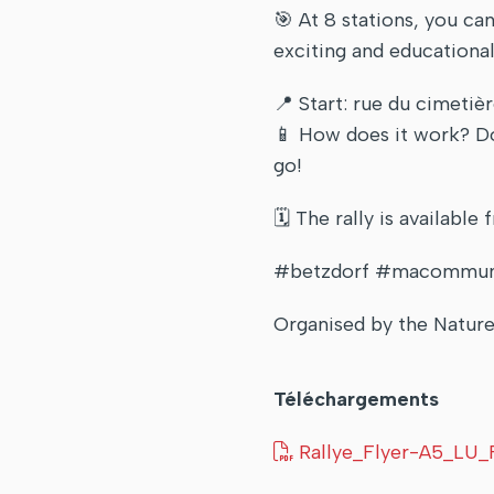
🎯 At 8 stations, you 
exciting and educational
📍 Start: rue du cimetiè
📱 How does it work? Do
go!
🗓️ The rally is available
#betzdorf #macommune
Organised by the Natur
Téléchargements
Rallye_Flyer-A5_LU