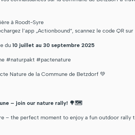
tière à Roodt-Syre
chargez l’app „Actionbound“, scannez le code QR sur pl
ble du
10 juillet au 30 septembre 2025
 #naturpakt #pactenature
Pacte Nature de la Commune de Betzdorf 💚
e – join our nature rally!
🌳🗺️
e – the perfect moment to enjoy a fun outdoor rally t