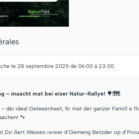
érales
che le 28 septembre 2025 de 06:00 à 23:00
 – maacht mat bei eiser Natur-Rallye!
🌳🗺️
 déi ideal Geleeënheet, fir mat der ganzer Famill e fl
aachen! 🐾
nt Dir Äert Wëssen iwwer d’Gemeng Betzder op d’Prouf