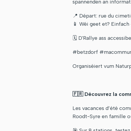
spannenden an informat
📍 Départ: rue du cimet
📱 Wéi geet et? Einfach
🗓️ D'Rallye ass accessi
#betzdorf #macommune
Organiséiert vum Natur
🇫🇷 Découvrez la comm
Les vacances d’été comme
Roodt-Syre en famille ou
🎯 Sur 8 stations, test