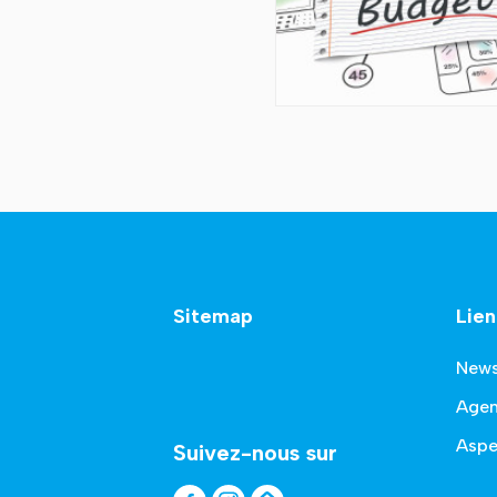
Sitemap
Lien
New
Age
Aspe
Suivez-nous sur