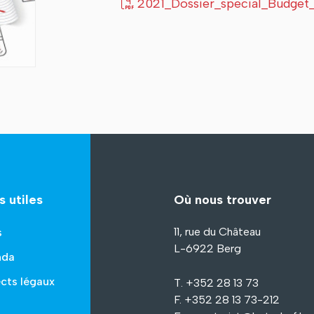
2021_Dossier_special_Budge
s utiles
Où nous trouver
11, rue du Château
s
L-6922 Berg
nda
cts légaux
T. +352 28 13 73
F. +352 28 13 73-212