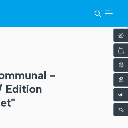
communal -
 Edition
et"